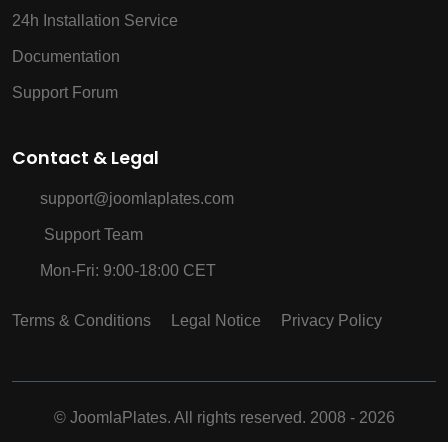
24h Installation Service
Documentation
Support Forum
Contact & Legal
support@joomlaplates.com
Support Team
Mon-Fri: 9:00-18:00 CET
Terms & Conditions
Legal Notice
Privacy Policy
©
JoomlaPlates. All rights reserved. 2008 - 2026