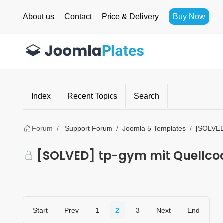
About us
Contact
Price & Delivery
Buy Now
Index
Recent Topics
Search
Forum
Support Forum
Joomla 5 Templates
[SOLVED]
[SOLVED] tp-gym mit Quellcode 
Start
Prev
1
2
3
Next
End