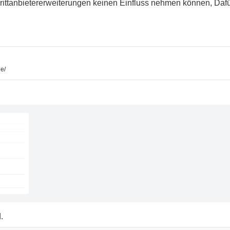
ttanbietererweiterungen keinen Einfluss nehmen können, Dafür
e/
.