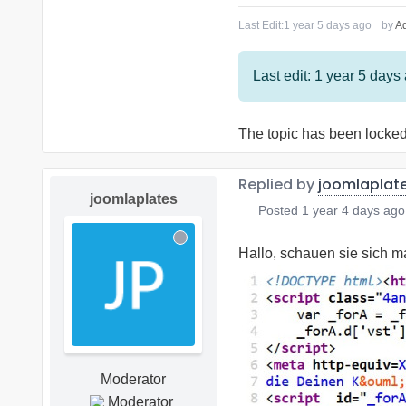
Last Edit:
1 year 5 days ago
by
Ad
Last edit: 1 year 5 days
The topic has been locked
Replied by
joomlaplat
joomlaplates
Posted
1 year 4 days ago
Hallo, schauen sie sich ma
Moderator